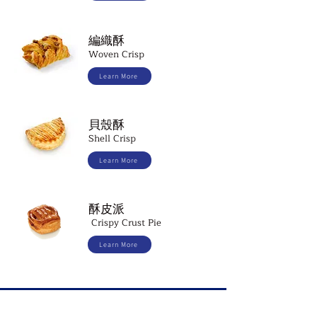
編織酥
Woven Crisp
Learn More
貝殼酥
Shell Crisp
Learn More
酥皮派
Crispy Crust Pie
Learn More
EliubīS®
瑞士冰品